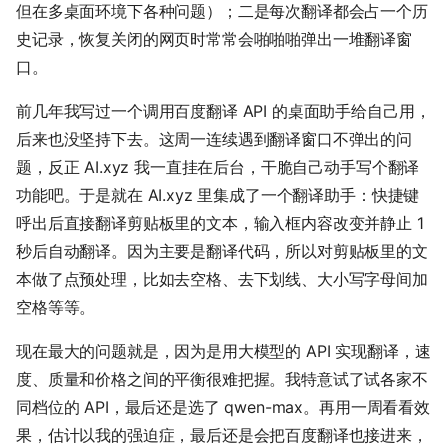
但在多桌面环境下各种问题）；二是每次翻译都会占一个历
史记录，恢复关闭的网页时常常会啪啪啪弹出一堆翻译窗
口。
前几年我写过一个调用百度翻译 API 的桌面助手给自己用，
后来也没坚持下去。这周一连续遇到翻译窗口不弹出的问
题，反正 AI.xyz 我一直挂在后台，干脆自己动手写个翻译
功能吧。于是就在 AI.xyz 里集成了一个翻译助手：快捷键
呼出后直接翻译剪贴板里的文本，输入框内容改变并静止 1
秒后自动翻译。因为主要是翻译代码，所以对剪贴板里的文
本做了点预处理，比如去空格、去下划线、大小写字母间加
空格等等。
现在最大的问题就是，因为是用大模型的 API 实现翻译，速
度、质量和价格之间的平衡很难把握。我特意试了试各家不
同档位的 API，最后还是选了 qwen-max。再用一周看看效
果，估计以我的强迫症，最后还是会把百度翻译也接进来，