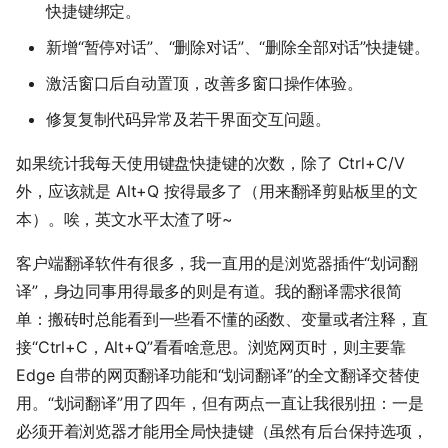
快捷键绑定。
新增“暂停对话”、“删除对话”、“删除全部对话”快捷键。
激活窗口后自动置顶，改善多窗口操作体验。
修复复制代码异常及若干界面交互问题。
如果统计我每天使用键盘快捷键的次数，除了 Ctrl+C/V
外，应该就是 Alt+Q 按得最多了（用来翻译剪贴板里的文
本）。唉，英文水平太渣了呀~
客户端翻译软件有很多，我一直用的是浏览器插件“划词翻
译”，身边同事用得最多的则是有道。我的翻译需求很简
单：搬砖时总能看到一些看不懂的函数、变量或者注释，直
接“Ctrl+C，Alt+Q”看看啥意思。浏览网页时，则主要靠
Edge 自带的网页翻译功能和“划词翻译”的全文翻译交替使
用。“划词翻译”用了四年，但有两点一直让我很别扭：一是
必须开着浏览器才能用全局快捷键（虽然有后台保持选项，