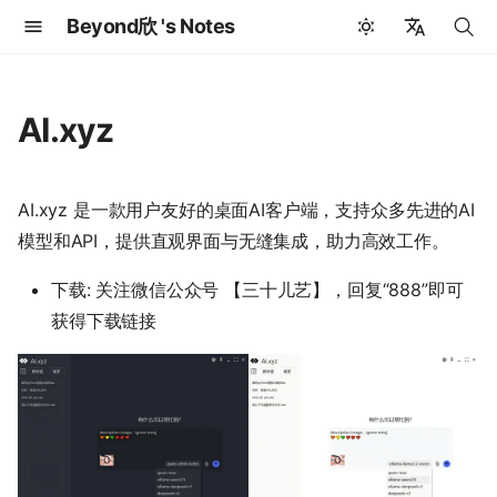
Beyond欣 's Notes
键
🇨🇳 中文
入
🇺🇸 English
AI.xyz
以
开
AI.xyz 是一款用户友好的桌面AI客户端，支持众多先进的AI
始
模型和API，提供直观界面与无缝集成，助力高效工作。
搜
下载: 关注微信公众号 【三十儿艺】，回复“888”即可
索
获得下载链接